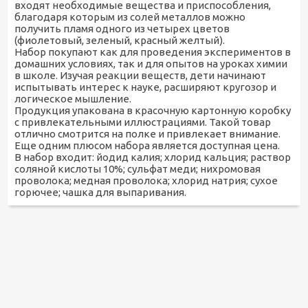
входят необходимые вещества и приспособления,
благодаря которым из солей металлов можно
получить пламя одного из четырех цветов
(фиолетовый, зеленый, красный желтый).
Набор покупают как для проведения экспериментов в
домашних условиях, так и для опытов на уроках химии
в школе. Изучая реакции веществ, дети начинают
испытывать интерес к науке, расширяют кругозор и
логическое мышление.
Продукция упакована в красочную картонную коробку
с привлекательными иллюстрациями. Такой товар
отлично смотрится на полке и привлекает внимание.
Еще одним плюсом набора является доступная цена.
В набор входит: йодид калия; хлорид кальция; раствор
соляной кислоты 10%; сульфат меди; нихромовая
проволока; медная проволока; хлорид натрия; сухое
горючее; чашка для выпаривания.