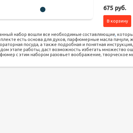
675 руб.
В корзину
анный набор вошли все необходимые составляющие
,
которы
плекте есть основа для духов, парфюмерные масла пачули, ж
ораторная посуда, а также подробная и понятная инструкци
дом этапе работы, даст возможность избегать множество ош
фюмер с этим набором разовьет воображение, творческое 