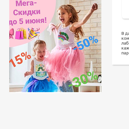
В д
ком
лаб
каж
пар